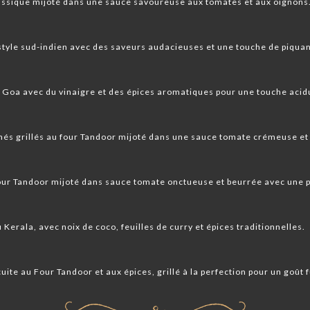
lassique mijoté dans une sauce savoureuse aux tomates et aux oignons
 style sud-indien avec des saveurs audacieuses et une touche de piquan
la Goa avec du vinaigre et des épices aromatiques pour une touche acid
és grillés au four Tandoor mijoté dans une sauce tomate crémeuse et
four Tandoor mijoté dans sauce tomate onctueuse et beurrée avec une 
 Kerala, avec noix de coco, feuilles de curry et épices traditionnelles.
uite au Four Tandoor et aux épices, grillé à la perfection pour un goût 