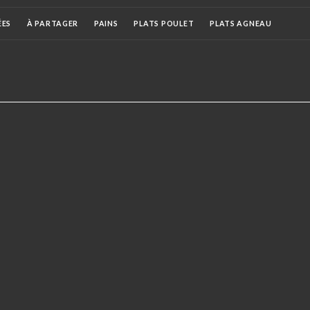
ÉES
À PARTAGER
PAINS
PLATS POULET
PLATS AGNEAU
S
THALI
KOTHU PAROTHA
PLATS SPECIALE RIZ
SALADES
 COCKTAIL
APERITIFS
BIÈRES
VINS
BOISSONS CHAUDES