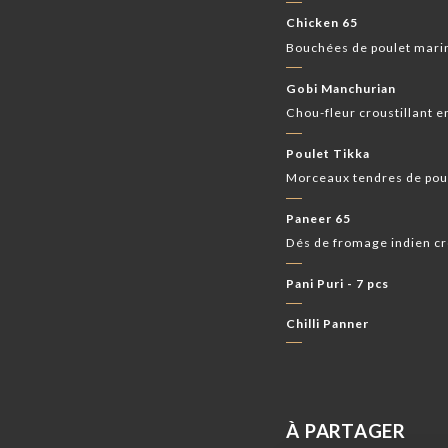
Chicken 65
Bouchées de poulet marin
Gobi Manchurian
Chou-fleur croustillant 
Poulet Tikka
Morceaux tendres de poule
Paneer 65
Dés de fromage indien cro
Pani Puri - 7 pcs
Chilli Panner
À PARTAGER