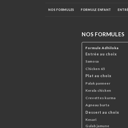
NOS FORMULES
FORMULE ENFANT
ENTR
PLATS POISSONS
VÉGÉTARIENS
BIRYANI
NOS FORMULES
DESSERTS
BOISSONS FRAICHES
LASSIE /
Formule Adhiloka
Entrée au choix
Samosa
Chicken 65
Plat au choix
Palak panneer
Kerala chicken
Crevettes kurma
Agneau burta
Dessert au choix
Kesari
Gulab jamune