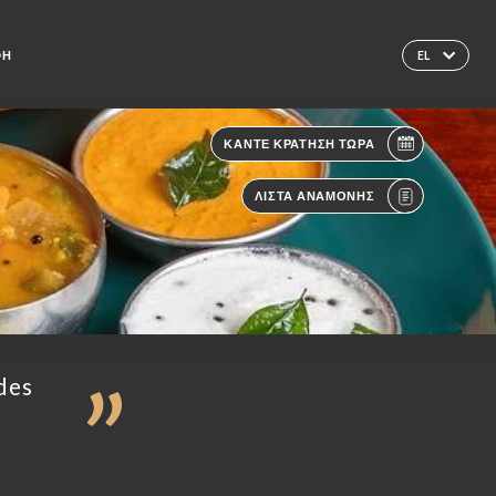
ΦΉ
EL
ΚΆΝΤΕ ΚΡΆΤΗΣΗ ΤΏΡΑ
ΛΊΣΤΑ ΑΝΑΜΟΝΉΣ
des