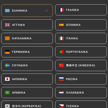
ΓΑΛΛΙΚΆ
ΓΑΛΛΙΚΆ
ΕΛΛΗΝΙΚΆ
ΕΛΛΗΝΙΚΆ
ΑΓΓΛΙΚΆ
ΑΓΓΛΙΚΆ
ΙΣΠΑΝΙΚΆ
ΙΣΠΑΝΙΚΆ
ΚΑΤΑΛΑΝΙΚΆ
ΚΑΤΑΛΑΝΙΚΆ
ΙΤΑΛΙΚΆ
ΙΤΑΛΙΚΆ
ΓΕΡΜΑΝΙΚΆ
ΓΕΡΜΑΝΙΚΆ
ΠΟΡΤΟΓΑΛΙΚΆ
ΠΟΡΤΟΓΑΛΙΚΆ
5 ΑΞΙΟΛΌΓΗΣΗ
RESTAURANT INDIEN
简体中文 (ΚΙΝΈΖΙΚΑ)
简体中文 (ΚΙΝΈΖΙΚΑ)
ΣΟΥΗΔΙΚΆ
ΣΟΥΗΔΙΚΆ
29 Rue De Dunkerque
75010 Paris France
ΙΑΠΩΝΙΚΆ
ΙΑΠΩΝΙΚΆ
ΡΩΣΙΚΆ
ΡΩΣΙΚΆ
ΑΡΑΒΙΚΆ
ΑΡΑΒΙΚΆ
ΟΛΛΑΝΔΙΚΆ
ΟΛΛΑΝΔΙΚΆ
Ποιοι είμαστε;
한국어 (ΚΟΡΕΆΤΙΚΑ)
한국어 (ΚΟΡΕΆΤΙΚΑ)
ΤΣΈΧΙΚΑ
ΤΣΈΧΙΚΑ