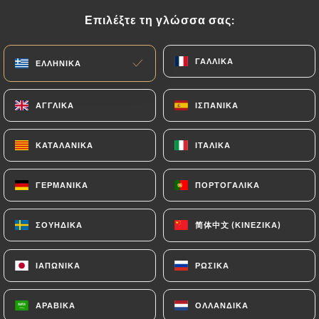
Επιλέξτε τη γλώσσα σας:
Επιλέξτε τη γλώσσα σας:
EL
ΜΕΝΟΎ
ΓΑΛΛΙΚΆ
ΓΑΛΛΙΚΆ
ΕΛΛΗΝΙΚΆ
ΕΛΛΗΝΙΚΆ
ΑΓΓΛΙΚΆ
ΑΓΓΛΙΚΆ
ΙΣΠΑΝΙΚΆ
ΙΣΠΑΝΙΚΆ
/
ΑΡΧΙΚΉ
ΕΠΑΦΉ
ΚΑΤΑΛΑΝΙΚΆ
ΚΑΤΑΛΑΝΙΚΆ
ΙΤΑΛΙΚΆ
ΙΤΑΛΙΚΆ
Επαφή
ΓΕΡΜΑΝΙΚΆ
ΓΕΡΜΑΝΙΚΆ
ΠΟΡΤΟΓΑΛΙΚΆ
ΠΟΡΤΟΓΑΛΙΚΆ
简体中文 (ΚΙΝΈΖΙΚΑ)
简体中文 (ΚΙΝΈΖΙΚΑ)
ΣΟΥΗΔΙΚΆ
ΣΟΥΗΔΙΚΆ
ΙΑΠΩΝΙΚΆ
ΙΑΠΩΝΙΚΆ
ΡΩΣΙΚΆ
ΡΩΣΙΚΆ
Adhiloka Indian
ΑΡΑΒΙΚΆ
ΑΡΑΒΙΚΆ
ΟΛΛΑΝΔΙΚΆ
ΟΛΛΑΝΔΙΚΆ