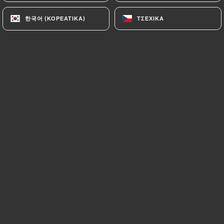
Restaurant
한국어 (ΚΟΡΕΆΤΙΚΑ)
한국어 (ΚΟΡΕΆΤΙΚΑ)
ΤΣΈΧΙΚΑ
ΤΣΈΧΙΚΑ
29 Rue de Dunkerque
75010 Paris France
+33698756835
όνομα
Διεύθυνση Email