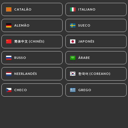
CATALÃO
CATALÃO
ITALIANO
ITALIANO
Servie avec riz blanc ou naan nature
ALEMÃO
ALEMÃO
SUECO
SUECO
Agneau Kurma
简体中文 (CHINÊS)
简体中文 (CHINÊS)
JAPONÊS
JAPONÊS
Agneau tendre cuit dans une sauce crémeuse à base
de noix de coco et de noix de cajou avec des épices
douce
RUSSO
RUSSO
ÁRABE
ÁRABE
15.00€
한국어 (COREANO)
한국어 (COREANO)
NEERLANDÊS
NEERLANDÊS
Agneau Tikka Masala
Curry d'agneau cuit au four tandoor, mijoté dans
CHECO
CHECO
GREGO
GREGO
une sauce riche aux tomates et aux oignons
16.50€
Agneau Vindaloo
Curry d'agneau épicé à la Goa avec du vinaigre et