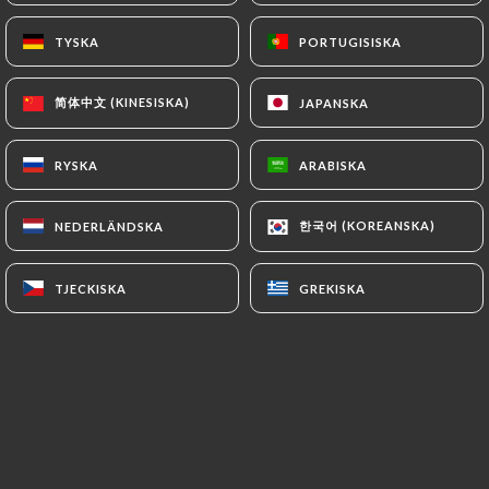
SV
MENY
TYSKA
TYSKA
PORTUGISISKA
PORTUGISISKA
简体中文 (KINESISKA)
简体中文 (KINESISKA)
JAPANSKA
JAPANSKA
RYSKA
RYSKA
ARABISKA
ARABISKA
/
HEM
OMDÖMEN
한국어 (KOREANSKA)
한국어 (KOREANSKA)
NEDERLÄNDSKA
NEDERLÄNDSKA
Omdömen
TJECKISKA
TJECKISKA
GREKISKA
GREKISKA
5 omdömen på Uniiti
3.6 / 5
100 % verkliga, verifierade omdömen.