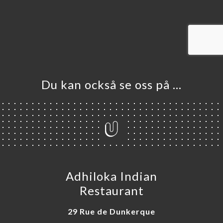
EM
KA
LERI
ÖMEN
NY
Du kan också se oss på …
TAKT
Adhiloka Indian
Restaurant
29 Rue de Dunkerque