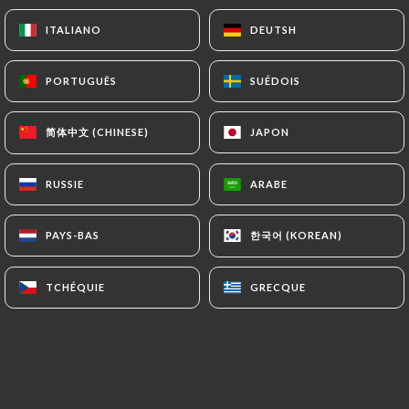
ITALIANO
ITALIANO
DEUTSH
DEUTSH
PORTUGUÊS
PORTUGUÊS
SUÉDOIS
SUÉDOIS
简体中文 (CHINESE)
简体中文 (CHINESE)
JAPON
JAPON
RUSSIE
RUSSIE
ARABE
ARABE
한국어 (KOREAN)
한국어 (KOREAN)
PAYS-BAS
PAYS-BAS
TCHÉQUIE
TCHÉQUIE
GRECQUE
GRECQUE