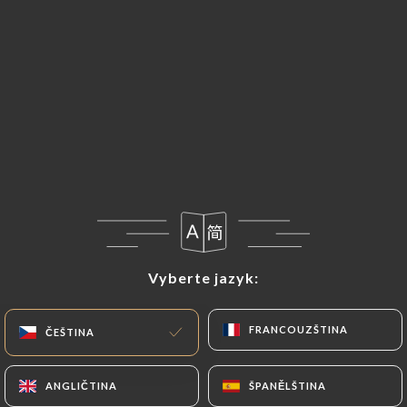
Vyberte jazyk:
Vyberte jazyk:
FRANCOUZŠTINA
FRANCOUZŠTINA
ČEŠTINA
ČEŠTINA
ANGLIČTINA
ANGLIČTINA
ŠPANĚLŠTINA
ŠPANĚLŠTINA