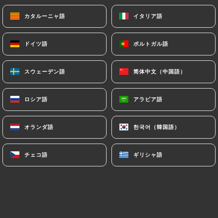
カタルーニャ語
カタルーニャ語
イタリア語
イタリア語
ドイツ語
ドイツ語
ポルトガル語
ポルトガル語
スウェーデン語
スウェーデン語
简体中文（中国語）
简体中文（中国語）
ロシア語
ロシア語
アラビア語
アラビア語
オランダ語
オランダ語
한국어（韓国語）
한국어（韓国語）
チェコ語
チェコ語
ギリシャ語
ギリシャ語