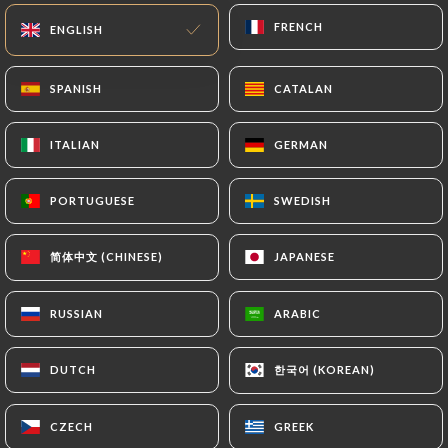
FRENCH
FRENCH
ENGLISH
ENGLISH
SPANISH
SPANISH
CATALAN
CATALAN
ITALIAN
ITALIAN
GERMAN
GERMAN
PORTUGUESE
PORTUGUESE
SWEDISH
SWEDISH
5 REVIEW
简体中文 (CHINESE)
简体中文 (CHINESE)
RESTAURANT INDIEN
JAPANESE
JAPANESE
29 Rue De Dunkerque
75010 Paris France
RUSSIAN
RUSSIAN
ARABIC
ARABIC
한국어 (KOREAN)
한국어 (KOREAN)
DUTCH
DUTCH
CZECH
CZECH
GREEK
GREEK
Who are we?